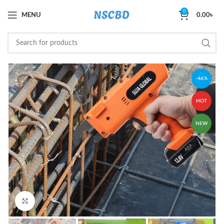
0
MENU
0.00
৳
-46%
HOT
NEW
Click to enlarge